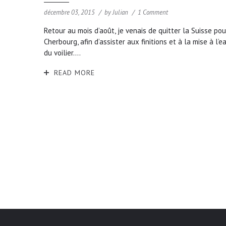
décembre 03, 2015
by
Julian
1 Comment
Retour au mois d’août, je venais de quitter la Suisse pou
Cherbourg, afin d’assister aux finitions et à la mise à l’e
du voilier....
READ MORE