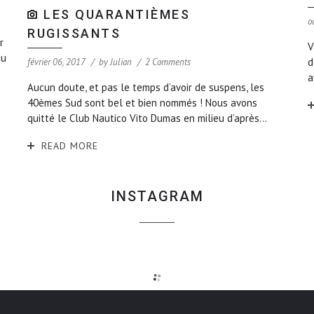
LES QUARANTIÈMES
o
RUGISSANTS
r
V
au
d
février 06, 2017
by
Julian
2 Comments
a
Aucun doute, et pas le temps d’avoir de suspens, les
40èmes Sud sont bel et bien nommés ! Nous avons
quitté le Club Nautico Vito Dumas en milieu d’après...
READ MORE
INSTAGRAM