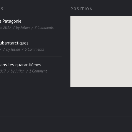
ES
POSITION
e Patagonie
re 2017
by
Julian
8 Comments
subantarctiques
7
by
Julian
5 Comments
dans les quarantièmes
2017
by
Julian
1 Comment