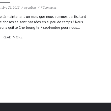
ctobre 23, 2015
by
Julian
7 Comments
oilà maintenant un mois que nous sommes partis, tant
e choses se sont passées en si peu de temps ! Nous
vons quitté Cherbourg le 7 septembre pour nous...
READ MORE