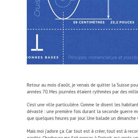
Retour au mois d’août, je venais de quitter la Suisse pour
années 70. Mes journées étaient rythmées par des millie
C’est une ville particulière. Comme le disent les habitan
dévasté : une première fois durant la seconde guerre m
que quelques heures par jour. Une balade un dimanche v
Mais moi j’adore ça. Car tout est à créer, tout est à rec
gardée, Cherbourg me fait penser à Detroit, qui après un