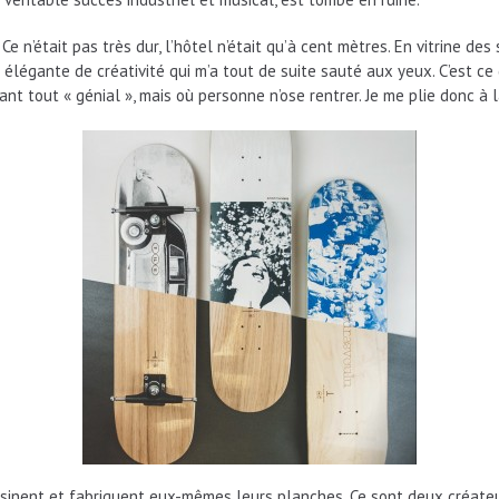
. Ce n’était pas très dur, l’hôtel n’était qu’à cent mètres. En vitrine d
e élégante de créativité qui m’a tout de suite sauté aux yeux. C’est 
uvant tout « génial », mais où personne n’ose rentrer. Je me plie donc 
 dessinent et fabriquent eux-mêmes leurs planches. Ce sont deux créat