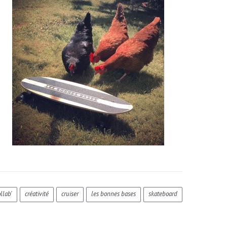
llab'
créativité
cruiser
les bonnes bases
skateboard