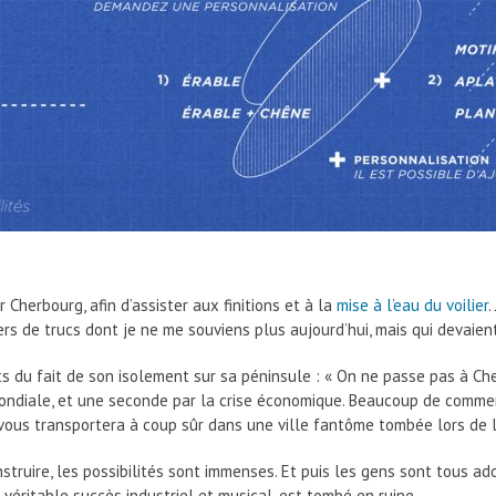
 Cherbourg, afin d’assister aux finitions et à la
mise à l’eau du voilier
.
rs de trucs dont je ne me souviens plus aujourd’hui, mais qui devaient
ts du fait de son isolement sur sa péninsule : « On ne passe pas à Cher
ondiale, et une seconde par la crise économique. Beaucoup de commerc
ous transportera à coup sûr dans une ville fantôme tombée lors de l
onstruire, les possibilités sont immenses. Et puis les gens sont tous a
 véritable succès industriel et musical, est tombé en ruine.