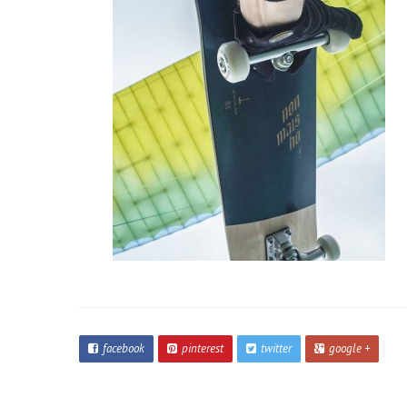
facebook
pinterest
twitter
google +