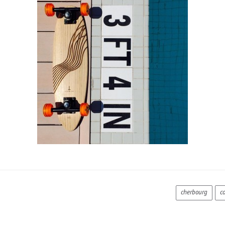
cherbourg
co