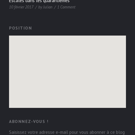
Escales dans les quarantièmes
10 février 2017
by
Julian
1 Comment
POSITION
ABONNEZ-VOUS !
Saisissez votre adresse e-mail pour vous abonner à ce blog