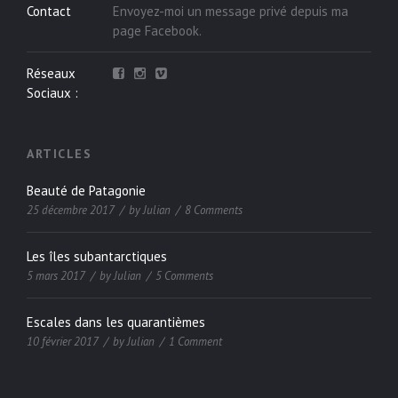
Contact
Envoyez-moi un message privé depuis ma
page
Facebook
.
Réseaux
Sociaux :
ARTICLES
Beauté de Patagonie
25 décembre 2017
by
Julian
8 Comments
Les îles subantarctiques
5 mars 2017
by
Julian
5 Comments
Escales dans les quarantièmes
10 février 2017
by
Julian
1 Comment