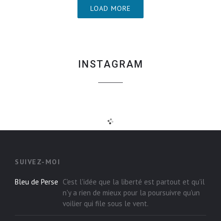
LOAD MORE
INSTAGRAM
SUIVEZ-MOI
Bleu de Perse
C'est l'idée que la liberté est partout et qu'il
n'y a rien de mieux pour la poursuivre qu'un
voilier qui file sous le vent.