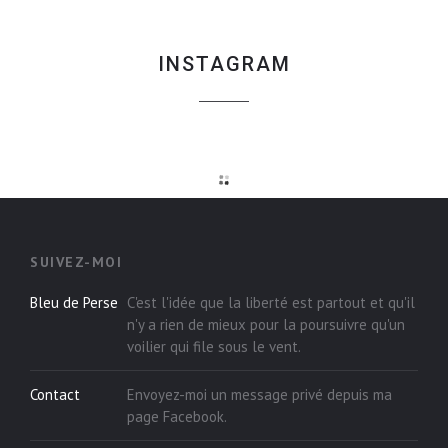
INSTAGRAM
SUIVEZ-MOI
Bleu de Perse
C'est l'idée que la liberté est partout et qu'il
n'y a rien de mieux pour la poursuivre qu'un
voilier qui file sous le vent.
Contact
Envoyez-moi un message privé depuis ma
page
Facebook
.