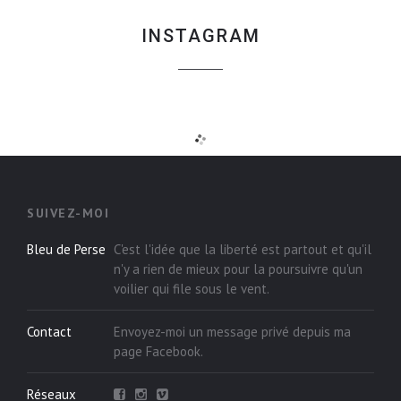
INSTAGRAM
SUIVEZ-MOI
Bleu de Perse
C'est l'idée que la liberté est partout et qu'il
n'y a rien de mieux pour la poursuivre qu'un
voilier qui file sous le vent.
Contact
Envoyez-moi un message privé depuis ma
page
Facebook
.
Réseaux