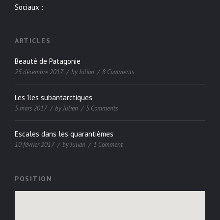
Sociaux :
ARTICLES
Beauté de Patagonie
25 décembre 2017
by
Julian
8 Comments
Les îles subantarctiques
5 mars 2017
by
Julian
5 Comments
Escales dans les quarantièmes
10 février 2017
by
Julian
1 Comment
POSITION