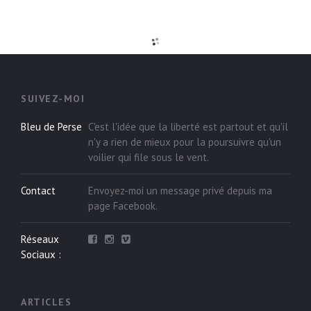
SUIVEZ-MOI
Bleu de Perse
C'est l'idée que la liberté est partout et qu'il
n'y a rien de mieux pour la poursuivre qu'un
voilier qui file sous le vent.
Contact
Envoyez-moi un message privé depuis ma
page
Facebook
.
Réseaux
Sociaux :
ARTICLES