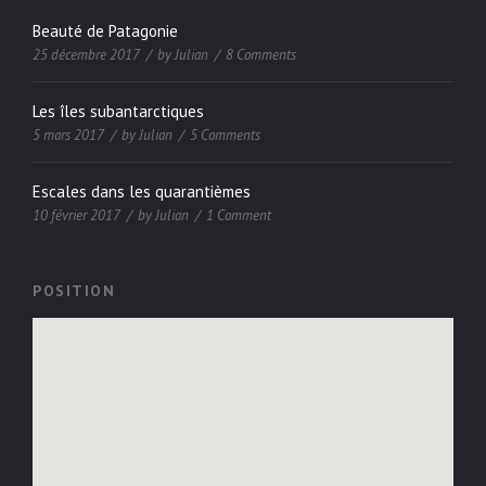
Beauté de Patagonie
25 décembre 2017
by
Julian
8 Comments
Les îles subantarctiques
5 mars 2017
by
Julian
5 Comments
Escales dans les quarantièmes
10 février 2017
by
Julian
1 Comment
POSITION