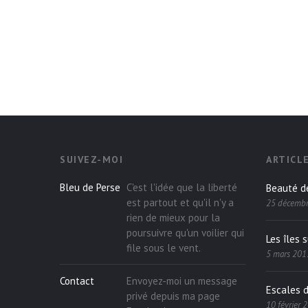
SUIVEZ-MOI
ARTICL
Bleu de Perse
C'est l'idée que la liberté
Beauté d
est partout et qu'il n'y a
25 décemb
rien de mieux pour la
poursuivre qu'un voilier qui
Les îles 
file sous le vent.
5 mars 201
Contact
Envoyez-moi un message
Escales 
privé depuis ma page
10 février 