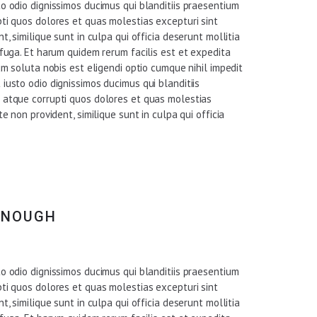
o odio dignissimos ducimus qui blanditiis praesentium
ti quos dolores et quas molestias excepturi sint
t, similique sunt in culpa qui officia deserunt mollitia
 fuga. Et harum quidem rerum facilis est et expedita
um soluta nobis est eligendi optio cumque nihil impedit
iusto odio dignissimos ducimus qui blanditiis
 atque corrupti quos dolores et quas molestias
e non provident, similique sunt in culpa qui officia
 ENOUGH
o odio dignissimos ducimus qui blanditiis praesentium
ti quos dolores et quas molestias excepturi sint
t, similique sunt in culpa qui officia deserunt mollitia