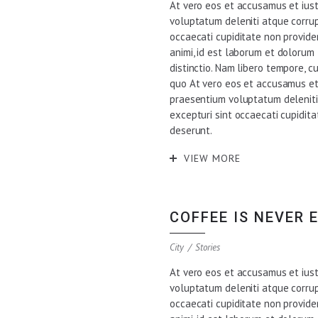
At vero eos et accusamus et iust
voluptatum deleniti atque corrup
occaecati cupiditate non providen
animi, id est laborum et dolorum
distinctio. Nam libero tempore, c
quo At vero eos et accusamus et 
praesentium voluptatum deleniti
excepturi sint occaecati cupiditat
deserunt.
VIEW MORE
COFFEE IS NEVER
City
Stories
At vero eos et accusamus et iust
voluptatum deleniti atque corrup
occaecati cupiditate non providen