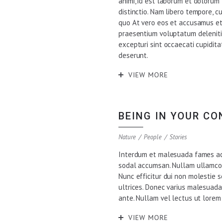
animi, id est laborum et dolorum
distinctio. Nam libero tempore, c
quo At vero eos et accusamus et 
praesentium voluptatum deleniti
excepturi sint occaecati cupiditat
deserunt.
VIEW MORE
BEING IN YOUR C
Nature
People
Stories
Interdum et malesuada fames ac a
sodal accumsan. Nullam ullamcor
Nunc efficitur dui non molestie 
ultrices. Donec varius malesuada
ante. Nullam vel lectus ut lorem
VIEW MORE