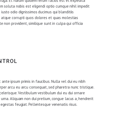
 fuga. Et harum quidem rerum facilis est et expedita
um soluta nobis est eligendi optio cumque nihil impedit
iusto odio dignissimos ducimus qui blanditiis
 atque corrupti quos dolores et quas molestias
e non provident, similique sunt in culpa qui officia
ONTROL
nte ipsum primis in faucibus. Nulla vel dui eu nibh
per arcu eu arcu consequat, sed pharetra nunc tristique.
scelerisque. Vestibulum vestibulum dui eu dui ornare
 urna. Aliquam non dui pretium, congue lacus a, hendrerit
 egestas feugiat. Pellentesque venenatis risus.