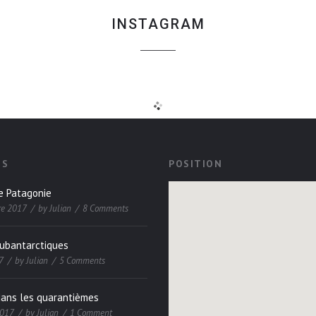
INSTAGRAM
ES
POSITION
e Patagonie
re 2017
by
Julian
8 Comments
subantarctiques
7
by
Julian
5 Comments
dans les quarantièmes
2017
by
Julian
1 Comment