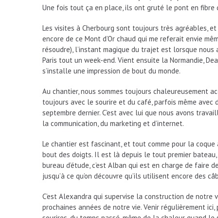
Une fois tout ça en place, ils ont gruté le pont en fib
Les visites à Cherbourg sont toujours très agréables, e
encore de ce Mont d’Or chaud qui me referait envie mêm
résoudre), l’instant magique du trajet est lorsque nous 
Paris tout un week-end. Vient ensuite la Normandie, Dea
s’installe une impression de bout du monde.
Au chantier, nous sommes toujours chaleureusement accue
toujours avec le sourire et du café, parfois même avec d
septembre dernier. C’est avec lui que nous avons travail
la communication, du marketing et d’internet.
Le chantier est fascinant, et tout comme pour la coque à
bout des doigts. Il est là depuis le tout premier bateau, 
bureau d’étude, c’est Alban qui est en charge de faire 
jusqu’à ce qu’on découvre qu’ils utilisent encore des câb
C’est Alexandra qui supervise la construction de notre v
prochaines années de notre vie. Venir régulièrement ici, 
sourires, du temps passé, même de la chaleur quand le sol