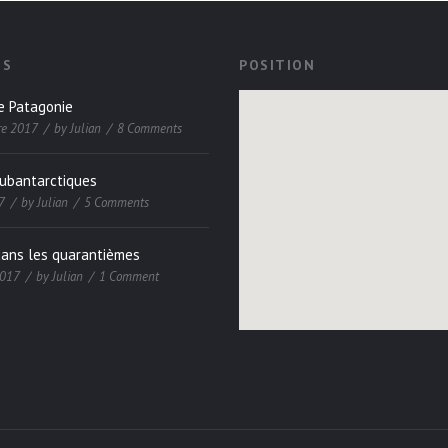
ES
POSITION
e Patagonie
re 2017
by
Julian
8 Comments
subantarctiques
7
by
Julian
5 Comments
dans les quarantièmes
2017
by
Julian
1 Comment