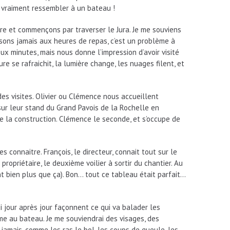
à vraiment ressembler à un bateau !
ure et commençons par traverser le Jura. Je me souviens
sons jamais aux heures de repas, c’est un problème à
ux minutes, mais nous donne l’impression d’avoir visité
 se rafraichit, la lumière change, les nuages filent, et
es visites. Olivier ou Clémence nous accueillent
 sur leur stand du Grand Pavois de la Rochelle en
de la construction. Clémence le seconde, et s’occupe de
 connaitre. François, le directeur, connait tout sur le
propriétaire, le deuxième voilier à sortir du chantier. Au
t bien plus que ça). Bon… tout ce tableau était parfait…
ui jour après jour façonnent ce qui va balader les
 âme au bateau. Je me souviendrai des visages, des
i jamais, comme les ras le bol, les coups de gueule, les