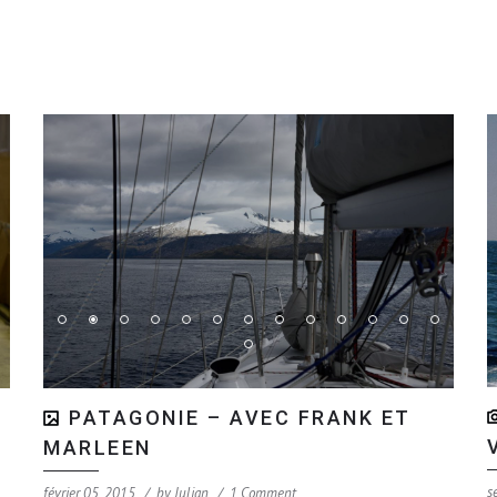
PATAGONIE – AVEC FRANK ET
MARLEEN
s
février 05, 2015
by
Julian
1 Comment