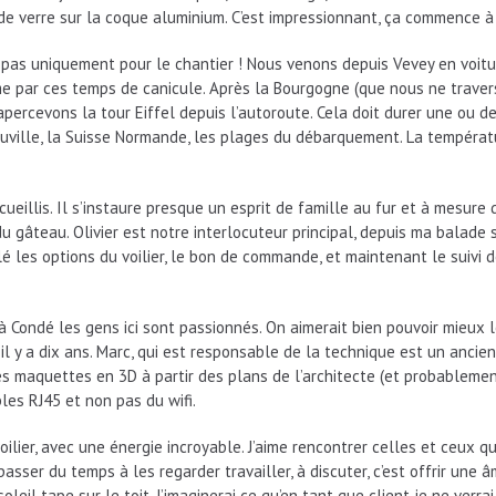
re de verre sur la coque aluminium. C’est impressionnant, ça commence 
t pas uniquement pour le chantier ! Nous venons depuis Vevey en voit
e par ces temps de canicule. Après la Bourgogne (que nous ne traver
apercevons la tour Eiffel depuis l’autoroute. Cela doit durer une ou de
uville, la Suisse Normande, les plages du débarquement. La température
illis. Il s’instaure presque un esprit de famille au fur et à mesure d
u gâteau. Olivier est notre interlocuteur principal, depuis ma balade
lé les options du voilier, le bon de commande, et maintenant le suivi 
 Condé les gens ici sont passionnés. On aimerait bien pouvoir mieux les
il y a dix ans. Marc, qui est responsable de la technique est un ancien 
des maquettes en 3D à partir des plans de l’architecte (et probablemen
les RJ45 et non pas du wifi.
oilier, avec une énergie incroyable. J’aime rencontrer celles et ceux q
passer du temps à les regarder travailler, à discuter, c’est offrir une
eil tape sur le toit. J’imaginerai ce qu’en tant que client je ne verra