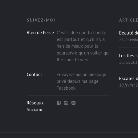
SUIVEZ-MOI
ARTICL
Bleu de Perse
C'est l'idée que la liberté
Beauté d
est partout et qu'il n'y a
25 décemb
rien de mieux pour la
poursuivre qu'un voilier qui
Les îles 
file sous le vent.
5 mars 201
Contact
Envoyez-moi un message
Escales 
privé depuis ma page
10 février 
Facebook
.
Réseaux
Sociaux :