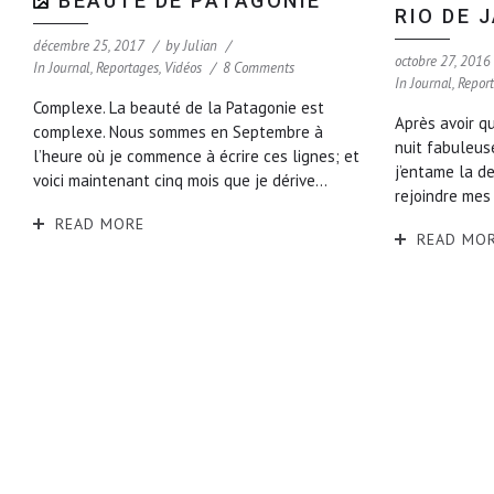
BEAUTÉ DE PATAGONIE
RIO DE 
décembre 25, 2017
by
Julian
octobre 27, 2016
In
Journal
,
Reportages
,
Vidéos
8 Comments
In
Journal
,
Repor
Complexe. La beauté de la Patagonie est
Après avoir qu
complexe. Nous sommes en Septembre à
nuit fabuleuse
l’heure où je commence à écrire ces lignes; et
j’entame la d
voici maintenant cinq mois que je dérive...
rejoindre mes 
READ MORE
READ MO