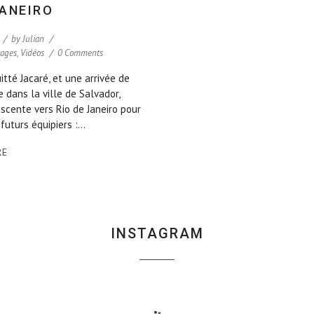
JANEIRO
by
Julian
tages
,
Vidéos
0 Comments
itté Jacaré, et une arrivée de
 dans la ville de Salvador,
escente vers Rio de Janeiro pour
futurs équipiers :...
RE
INSTAGRAM