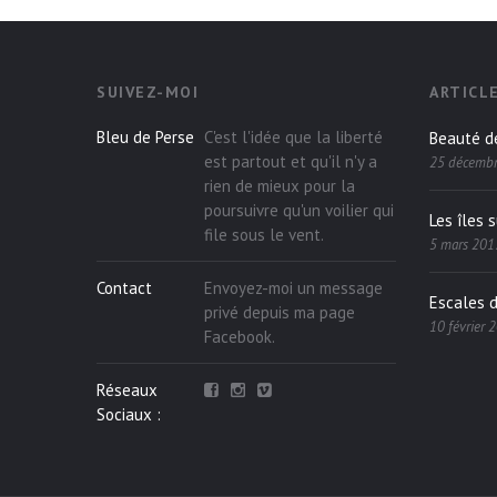
SUIVEZ-MOI
ARTICL
Bleu de Perse
C'est l'idée que la liberté
Beauté d
est partout et qu'il n'y a
25 décemb
rien de mieux pour la
poursuivre qu'un voilier qui
Les îles 
file sous le vent.
5 mars 201
Contact
Envoyez-moi un message
Escales 
privé depuis ma page
10 février 
Facebook
.
Réseaux
Sociaux :