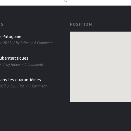
ES
POSITION
e Patagonie
re 2017
by
Julian
8 Comments
subantarctiques
7
by
Julian
5 Comments
dans les quarantièmes
2017
by
Julian
1 Comment