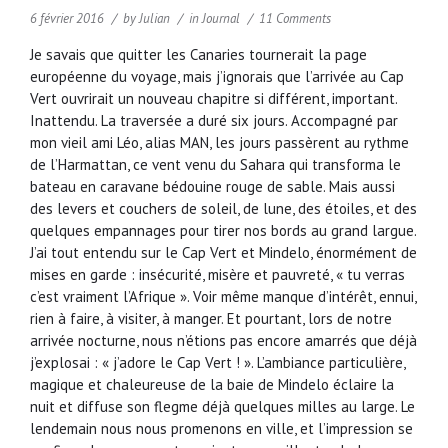
6 février 2016
by
Julian
in
Journal
11 Comments
Je savais que quitter les Canaries tournerait la page
européenne du voyage, mais j’ignorais que l’arrivée au Cap
Vert ouvrirait un nouveau chapitre si différent, important.
Inattendu. La traversée a duré six jours. Accompagné par
mon vieil ami Léo, alias MAN, les jours passèrent au rythme
de l’Harmattan, ce vent venu du Sahara qui transforma le
bateau en caravane bédouine rouge de sable. Mais aussi
des levers et couchers de soleil, de lune, des étoiles, et des
quelques empannages pour tirer nos bords au grand largue.
J’ai tout entendu sur le Cap Vert et Mindelo, énormément de
mises en garde : insécurité, misère et pauvreté, « tu verras
c’est vraiment l’Afrique ». Voir même manque d’intérêt, ennui,
rien à faire, à visiter, à manger. Et pourtant, lors de notre
arrivée nocturne, nous n’étions pas encore amarrés que déjà
j’explosai : « j’adore le Cap Vert ! ». L’ambiance particulière,
magique et chaleureuse de la baie de Mindelo éclaire la
nuit et diffuse son flegme déjà quelques milles au large. Le
lendemain nous nous promenons en ville, et l’impression se