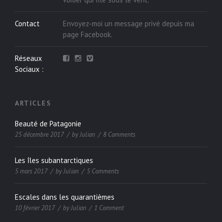
Contact
Envoyez-moi un message privé depuis ma
page
Facebook
.
Réseaux
Sociaux :
ARTICLES
Beauté de Patagonie
25 décembre 2017
by
Julian
8 Comments
Les îles subantarctiques
5 mars 2017
by
Julian
5 Comments
Escales dans les quarantièmes
10 février 2017
by
Julian
1 Comment