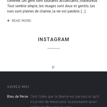
confirme. Les gens sont souriants accueillants, chaleureux.
Tout semble simple, les visages sont doux et gentils. Les
rues sont pleines de charme, la vie est paisible. […]
READ MORE
INSTAGRAM
SUIVEZ-MOI
Bleu de Perse
C'est l'idée que la liberté est partout et qu'il
n'y a rien de mieux pour la poursuivre qu'un
voilier qui file sous le vent.