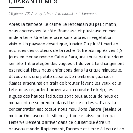
QUARANTIÈMES
10 février 2017
by
Julian
in
Journal
1 Comment
Après la tempête, le calme. Le lendemain au petit matin,
nous apercevons la côte. Brumeuse et pluvieuse en mer,
aride à terre. Une terre ocre, sans arbres ni végétation
visible. Un paysage désertique, lunaire. Ou plutôt martien
aux vues des couleurs de la roche. Notre abri après ces 3,5
jours en mer se nomme Caleta Sara, une toute petite crique
semble-t-il protégée des vagues et du vent. Le changement
est radical. Nous nous enfonçons dans la crique minuscule,
découvrons une petite cabane. De nombreux guanacos
(lamas argentins) en train de brouter lèvent les yeux et la
tête, nous regardent arriver avec curiosité. Le kelp, ces
algues des hautes latitudes sont tout autour de nous et
menacent de se prendre dans l’hélice ou les safrans. La
concentration est totale, nous mouillons l’ancre, j’éteins le
moteur. On savoure le silence, et on se laisse porter par
l’émerveillement d’arriver dans ce qui semble être un
nouveau monde. Rapidement, l’annexe est mise à l’eau et on