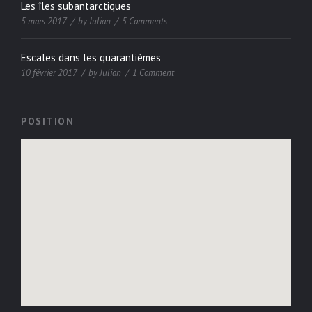
Les îles subantarctiques
5 mars 2017
by
Julian
5 Comments
Escales dans les quarantièmes
10 février 2017
by
Julian
1 Comment
POSITION