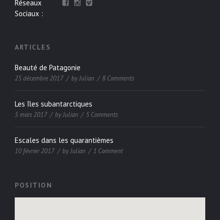
Réseaux
Sociaux :
ARTICLES
Beauté de Patagonie
25 décembre 2017
by
Julian
8 Comments
Les îles subantarctiques
5 mars 2017
by
Julian
5 Comments
Escales dans les quarantièmes
10 février 2017
by
Julian
1 Comment
POSITION