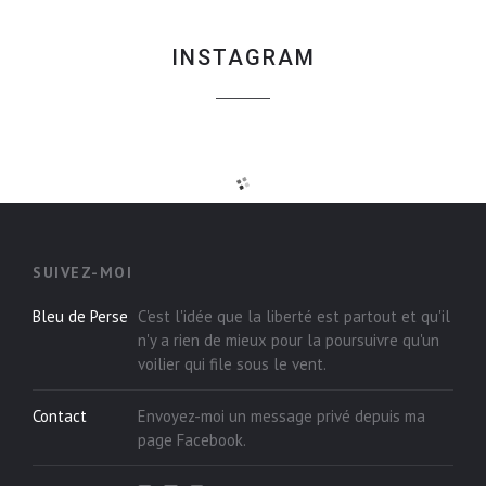
INSTAGRAM
SUIVEZ-MOI
Bleu de Perse
C'est l'idée que la liberté est partout et qu'il
n'y a rien de mieux pour la poursuivre qu'un
voilier qui file sous le vent.
Contact
Envoyez-moi un message privé depuis ma
page
Facebook
.