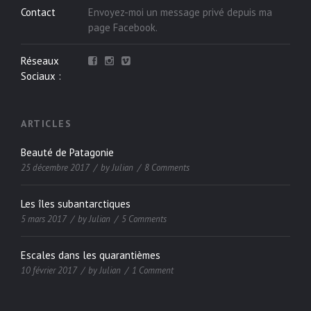
Contact
Envoyez-moi un message privé depuis ma
page
Facebook
.
Réseaux
Sociaux :
ARTICLES
Beauté de Patagonie
25 décembre 2017
by
Julian
8 Comments
Les îles subantarctiques
5 mars 2017
by
Julian
5 Comments
Escales dans les quarantièmes
10 février 2017
by
Julian
1 Comment