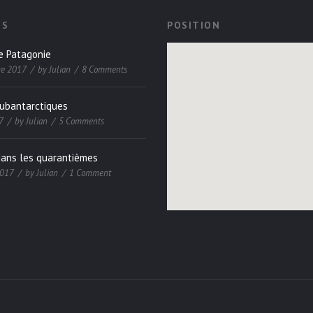
ES
POSITION
e Patagonie
re 2017
by
Julian
8 Comments
subantarctiques
7
by
Julian
5 Comments
dans les quarantièmes
2017
by
Julian
1 Comment