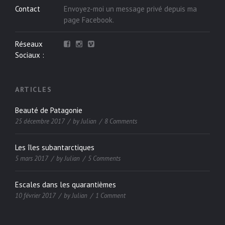
Contact
Envoyez-moi un message privé depuis ma
page
Facebook
.
Réseaux
Sociaux :
ARTICLES
Beauté de Patagonie
25 décembre 2017
by
Julian
8 Comments
Les îles subantarctiques
5 mars 2017
by
Julian
5 Comments
Escales dans les quarantièmes
10 février 2017
by
Julian
1 Comment