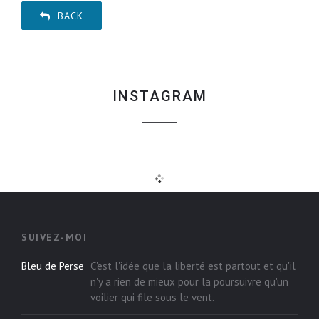
BACK
INSTAGRAM
SUIVEZ-MOI
Bleu de Perse
C'est l'idée que la liberté est partout et qu'il
n'y a rien de mieux pour la poursuivre qu'un
voilier qui file sous le vent.