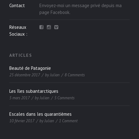
Contact
Envoyez-moi un message privé depuis ma
page
Facebook
.
Réseaux
Sociaux :
ARTICLES
Beauté de Patagonie
25 décembre 2017
by
Julian
8 Comments
Les îles subantarctiques
5 mars 2017
by
Julian
5 Comments
Escales dans les quarantièmes
10 février 2017
by
Julian
1 Comment