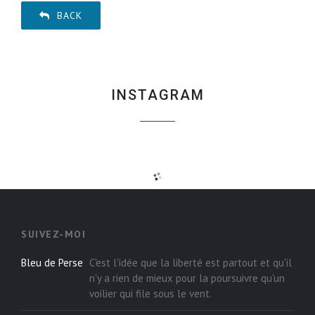
BACK
INSTAGRAM
SUIVEZ-MOI
Bleu de Perse
C'est l'idée que la liberté est partout et qu'il
n'y a rien de mieux pour la poursuivre qu'un
voilier qui file sous le vent.