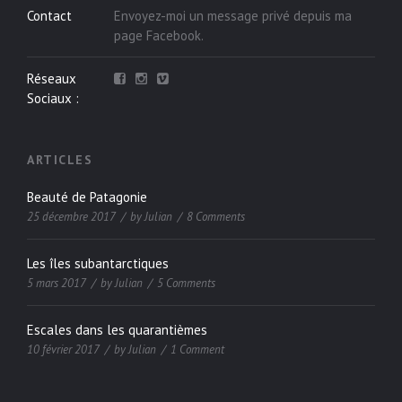
Contact
Envoyez-moi un message privé depuis ma
page
Facebook
.
Réseaux
Sociaux :
ARTICLES
Beauté de Patagonie
25 décembre 2017
by
Julian
8 Comments
Les îles subantarctiques
5 mars 2017
by
Julian
5 Comments
Escales dans les quarantièmes
10 février 2017
by
Julian
1 Comment