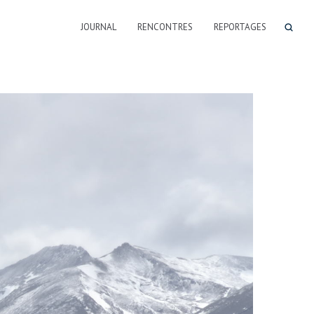
JOURNAL
RENCONTRES
REPORTAGES