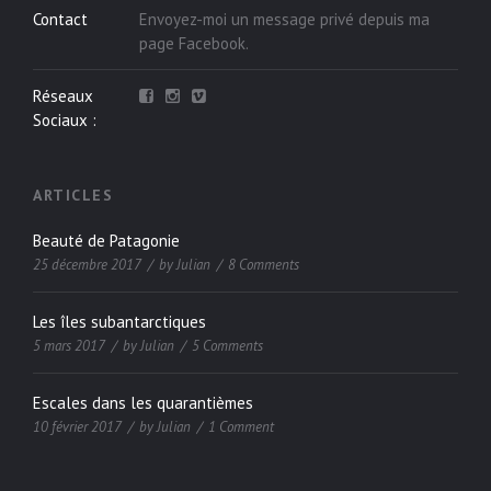
Contact
Envoyez-moi un message privé depuis ma
page
Facebook
.
Réseaux
Sociaux :
ARTICLES
Beauté de Patagonie
25 décembre 2017
by
Julian
8 Comments
Les îles subantarctiques
5 mars 2017
by
Julian
5 Comments
Escales dans les quarantièmes
10 février 2017
by
Julian
1 Comment