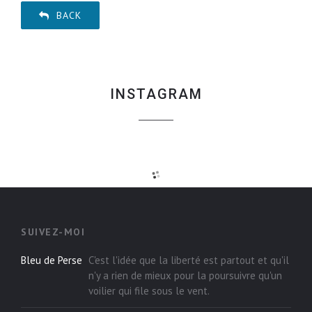
BACK
INSTAGRAM
SUIVEZ-MOI
Bleu de Perse
C'est l'idée que la liberté est partout et qu'il
n'y a rien de mieux pour la poursuivre qu'un
voilier qui file sous le vent.