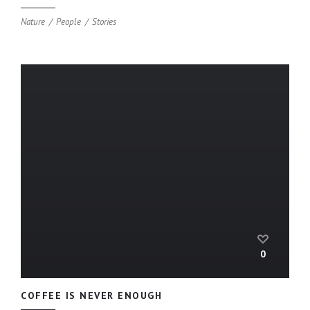
Nature
People
Stories
0
COFFEE IS NEVER ENOUGH