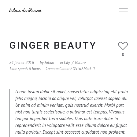
GINGER BEAUTY
0
24 février 2016
by
Julian
in
City
Nature
Time spent: 6 hours
Camera: Canon EOS 5D Mark II
Lorem ipsum dolor sit amet, consectetur adipiscing elit proin
felis magna, lacinia ac alique vel, volutpat laoreet sapien ali.
Ut enim ad minim veniam, quis nostrud exercit. Morbi port
nisl non turpis scelerisque, a pulvinar est tempus. Vivamus
tempor imperdiet torto sodales. Duis aute irure dolor in
reprehenderit in voluptate velit esse cillum dolore eu fugiat
nulla pariatur. Except sint occaecat cupidatat non proident,