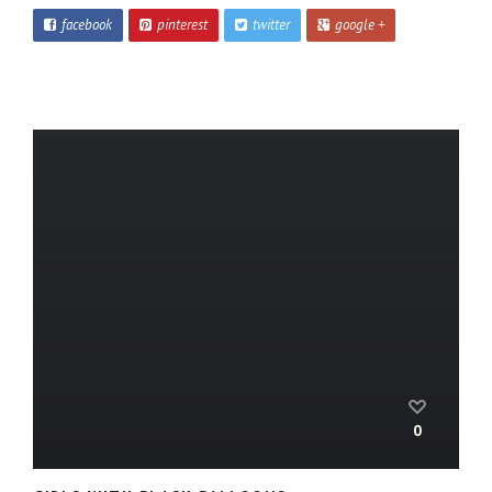
facebook
pinterest
twitter
google +
0