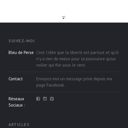
SUIVEZ-MOI
Bleu de Perse
C'est l'idée que la liberté est partout et qu'il
n'y a rien de mieux pour la poursuivre qu'un
voilier qui file sous le vent.
Contact
Envoyez-moi un message privé depuis ma
page
Facebook
.
Réseaux
Sociaux :
ARTICLES