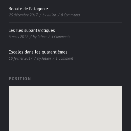
Beauté de Patagonie
25 décembre 2017
by
Julian
8 Comments
Les îles subantarctiques
5 mars 2017
by
Julian
5 Comments
Escales dans les quarantièmes
10 février 2017
by
Julian
1 Comment
POSITION