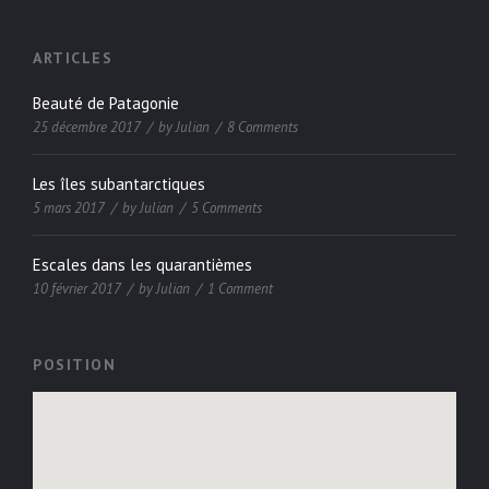
ARTICLES
Beauté de Patagonie
25 décembre 2017
by
Julian
8 Comments
Les îles subantarctiques
5 mars 2017
by
Julian
5 Comments
Escales dans les quarantièmes
10 février 2017
by
Julian
1 Comment
POSITION