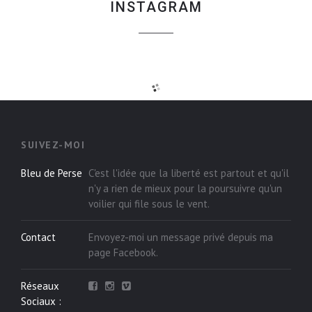
INSTAGRAM
SUIVEZ-MOI
Bleu de Perse
C'est l'idée que la liberté est partout et qu'il
n'y a rien de mieux pour la poursuivre qu'un
voilier qui file sous le vent.
Contact
Envoyez-moi un message privé depuis ma
page
Facebook
.
Réseaux
Sociaux :