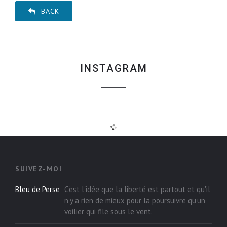
BACK
INSTAGRAM
SUIVEZ-MOI
Bleu de Perse
C'est l'idée que la liberté est partout et qu'il
n'y a rien de mieux pour la poursuivre qu'un
voilier qui file sous le vent.