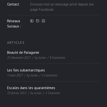
Contact
Envoyez-moi un message privé depuis ma
page
Facebook
.
Réseaux
Sociaux :
ARTICLES
Beauté de Patagonie
25 décembre 2017
by
Julian
8 Comments
Les îles subantarctiques
5 mars 2017
by
Julian
5 Comments
Escales dans les quarantièmes
10 février 2017
by
Julian
1 Comment