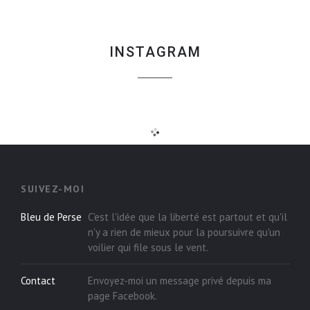
INSTAGRAM
SUIVEZ-MOI
Bleu de Perse
C'est l'idée que la liberté est partout et qu'il
n'y a rien de mieux pour la poursuivre qu'un
voilier qui file sous le vent.
Contact
Envoyez-moi un message privé depuis ma
page
Facebook
.