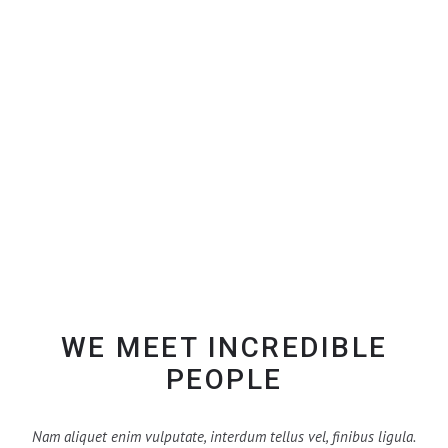
CONSULTING
Vestibulum porta mi felis, imperdiet fringilla ipsum
viverra id. Nullam imperdiet condiment est tempor.
Fusce facilisis vulputate tempor.
WE MEET INCREDIBLE
PEOPLE
Nam aliquet enim vulputate, interdum tellus vel, finibus ligula.